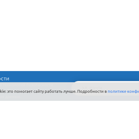
ОСТИ
а технологий безопасности
ку «Подписаться», Вы даете
ie: это помогает сайту работать лучше. Подробности в
политике конф
ых данных.
ДЛЯ КОГО
ЗАЧЕМ
И
Частный дом / Дача
Сохранность имущества
К