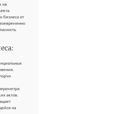
х на
екта.
о бизнеса от
 своевременно
пасность
еса:
енциальных
овения.
 порчи
периметра
их актов.
ащает
щейся на