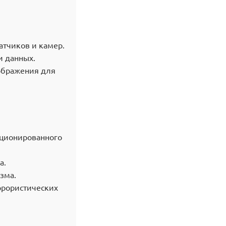
тчиков и камер.
и данных.
ображения для
кционированного
а.
зма.
ррористических