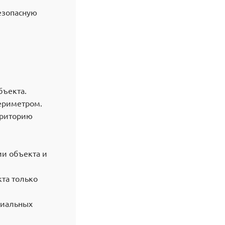
езопасную
бъекта.
ериметром.
рриторию
и объекта и
та только
циальных