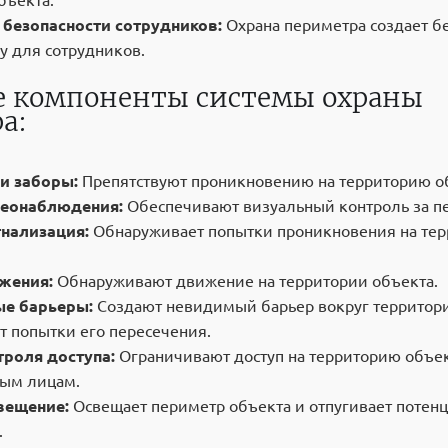
бъекта.
 безопасности сотрудников:
Охрана периметра создает б
у для сотрудников.
 компоненты системы охраны
а:
и заборы:
Препятствуют проникновению на территорию о
еонаблюдения:
Обеспечивают визуальный контроль за п
гнализация:
Обнаруживает попытки проникновения на те
жения:
Обнаруживают движение на территории объекта.
е барьеры:
Создают невидимый барьер вокруг территори
 попытки его пересечения.
троля доступа:
Ограничивают доступ на территорию объек
ным лицам.
вещение:
Освещает периметр объекта и отпугивает потен
.