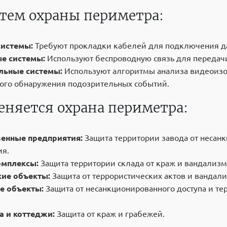
тем охраны периметра:
истемы:
Требуют прокладки кабелей для подключения да
е системы:
Используют беспроводную связь для передач
льные системы:
Используют алгоритмы анализа видеоиз
ого обнаружения подозрительных событий.
еняется охрана периметра:
енные предприятия:
Защита территории завода от несан
ия.
омплексы:
Защита территории склада от краж и вандализм
кие объекты:
Защита от террористических актов и вандали
е объекты:
Защита от несанкционированного доступа и те
а и коттеджи:
Защита от краж и грабежей.