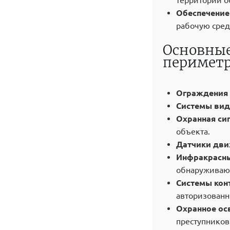
территории о
Обеспечение
рабочую сред
Основные
периметр
Ограждения 
Системы вид
Охранная си
объекта.
Датчики дви
Инфракрасны
обнаруживают
Системы кон
авторизован
Охранное ос
преступников