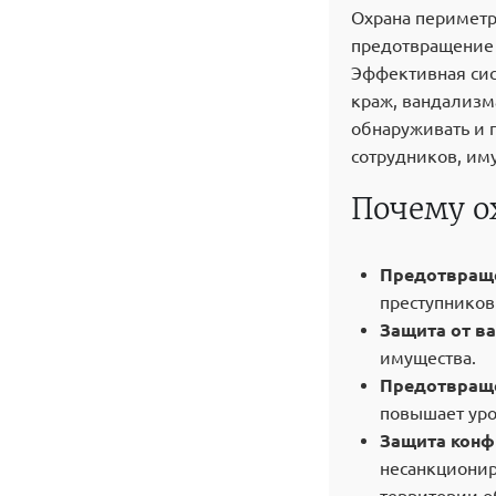
Охрана периметра
предотвращение 
Эффективная сис
краж, вандализма
обнаруживать и 
сотрудников, им
Почему о
Предотвраще
преступников
Защита от в
имущества.
Предотвраще
повышает уро
Защита конф
несанкционир