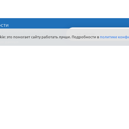
ОСТИ
а технологий безопасности
ку «Подписаться», Вы даете
ie: это помогает сайту работать лучше. Подробности в
политике конф
ых данных.
ДЛЯ КОГО
ЗАЧЕМ
И
Частный дом / Дача
Сохранность имущества
К
в
Магазин / Супермаркет
Безопасность
сотрудников
Кафе / Ресторан
Удаленный мониторинг
Автомойка / СТО
Сокращение убытков
Гостиница / Отель
Контроль доступа