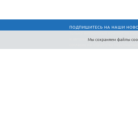
ПОДПИШИТЕСЬ НА НАШИ НОВ
Только интересный контент из мир
и автоматизации, Нажимая на кноп
Мы cохраняем файлы cook
согласие на обработку персональн
Системы видеонаблюдения и технические средства
безопасности. Продажа, монтаж, обслуживание.
Сайт не является публичной офертой, определяемой
положениями ст. 437 ГК РФ.
Заметили ошибку на сайте? Выделите текст и нажмите