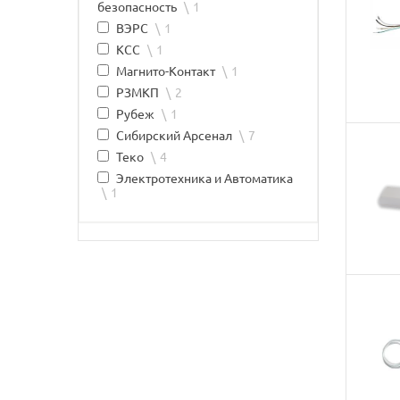
безопасность
1
ВЭРС
1
КСС
1
Магнито-Контакт
1
РЗМКП
2
Рубеж
1
Сибирский Арсенал
7
Теко
4
Электротехника и Автоматика
1